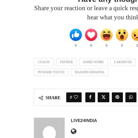
Share your reaction or leave a quick r
hear what you thin
0
0
0
0
COACH
FATHER
HARD WORK
LAKSHVIR
PUNJABI TOUCH
RAASHII KHANNA
0
SHARE
LIVE24INDIA