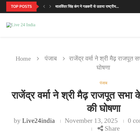
TOP POSTS
मालविंदर सिंह कंग ने गडकरी से उठाया राष्ट्रीय...
सनी देओल ने बताया क्यों खास है ‘बटवारा...
‘मिर्जापुर: द मूवी’ का पहला गाना ‘दो नंबरी’...
SVC63: सलमान खान की फीस पर मेकर्स का...
‘उसके साए के भी उड़ने के लिए पंख...
सावन सोमवार 2026: पहला व्रत कब है? जानें...
सनी देओल ‘बटवारा 1947’ प्रमोशनल टूर में करेंगे...
इंतजार खत्म: 6 अगस्त को रिलीज होगा नानी...
एकता कपूर की लॉन्च की हुई ये 7...
Home
पंजाब
राजेंद्र वर्मा ने श्री मैढ़ राजपूत
घोषणा
पंजाब
राजेंद्र वर्मा ने श्री मैढ़ राजपूत सभा
की घोषणा
by
Live24india
November 13, 2025
0 c
Share