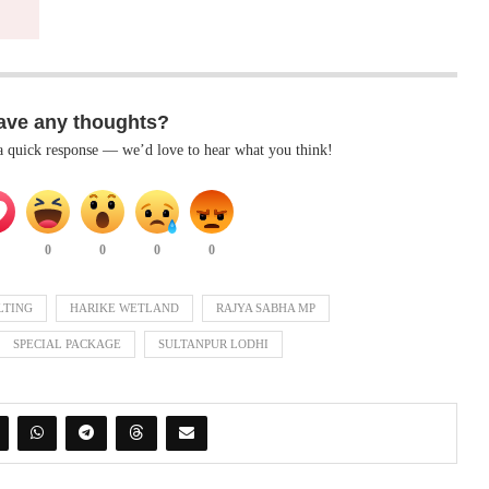
ave any thoughts?
 a quick response — we’d love to hear what you think!
0
0
0
0
LTING
HARIKE WETLAND
RAJYA SABHA MP
SPECIAL PACKAGE
SULTANPUR LODHI