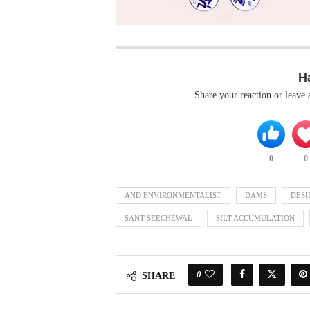
H
Share your reaction or leave
0
0
AND ENVIRONMENTALIST
DAMS
DESI
SANT SEECHEWAL
SILT ACCUMULATION
0
SHARE