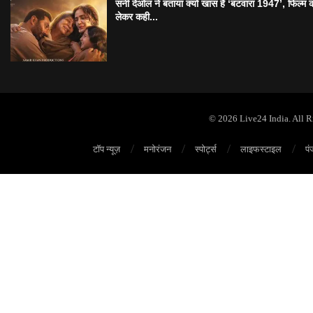
सनी देओल ने बताया क्यों खास है ‘बटवारा 1947’, फिल्म 
लेकर कही...
© 2026 Live24 India. All 
टॉप न्यूज़
मनोरंजन
स्पोर्ट्स
लाइफस्टाइल
पं