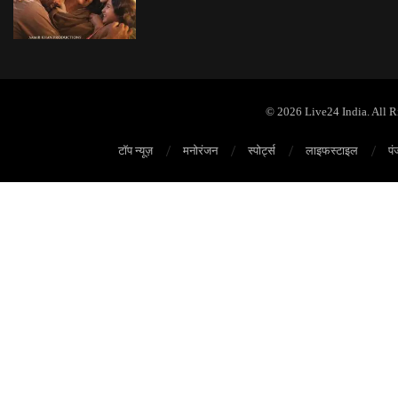
© 2026 Live24 India. All 
टॉप न्यूज़
मनोरंजन
स्पोर्ट्स
लाइफस्टाइल
पं