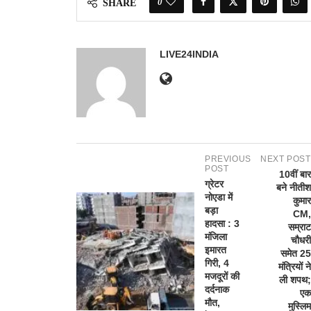
0
SHARE
LIVE24INDIA
PREVIOUS
NEXT POST
POST
10वीं बार
ग्रेटर
बने नीतीश
नोएडा में
कुमार
बड़ा
CM,
हादसा : 3
सम्राट
मंजिला
चौधरी
इमारत
समेत 25
गिरी, 4
मंत्रियों ने
मजदूरों की
ली शपथ;
दर्दनाक
एक
मौत,
मुस्लिम