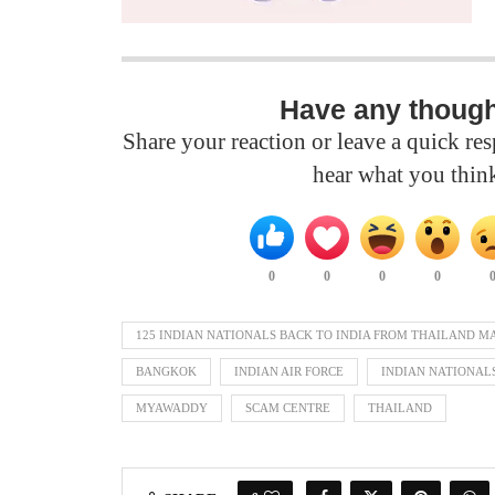
Have any thoug
Share your reaction or leave a quick r
hear what you thin
0
0
0
0
125 INDIAN NATIONALS BACK TO INDIA FROM THAILAND MA
BANGKOK
INDIAN AIR FORCE
INDIAN NATIONAL
MYAWADDY
SCAM CENTRE
THAILAND