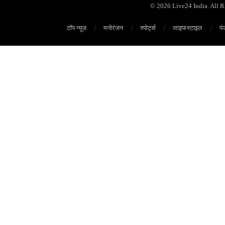
© 2026 Live24 India. All 
टॉप न्यूज़
मनोरंजन
स्पोर्ट्स
लाइफस्टाइल
पं