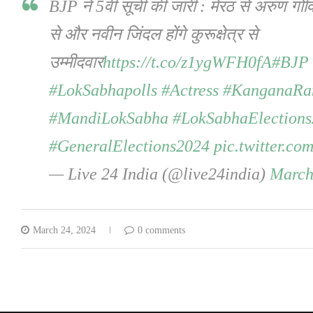
BJP ने 5वीं सूची की जारी : मेरठ से अरुण गो
से और नवीन जिंदल होंगे कुरूक्षेत्र से
उम्मीदवार
https://t.co/z1ygWFH0fA
#BJP
#LokSabhapolls
#Actress
#KanganaRa
#MandiLokSabha
#LokSabhaElection
#GeneralElections2024
pic.twitter.c
— Live 24 India (@live24india)
March
March 24, 2024
0 comments