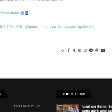
SportsIndia
IPL
|
#GTvMI
|
@gujarat_titans
pic.twitter.com/1ijg3ISCCt
S
EDTIOR'S PICKS
Fact Check Policy
‘आदर्श बाल विद्यालय’ दे
परमीत सेठी ने अर्चना पूर