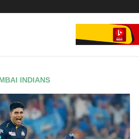
े...
MBAI INDIANS