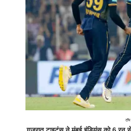
टॉप 
गुजरात टाइटंस ने मुंबई इंडियंस को 6 रन 