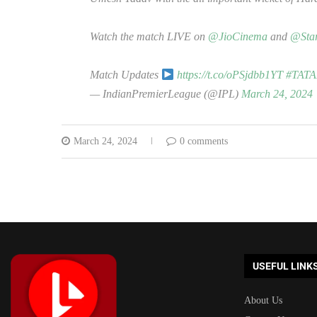
Watch the match LIVE on
@JioCinema
and
@Star
Match Updates
https://t.co/oPSjdbb1YT
#TATA
— IndianPremierLeague (@IPL)
March 24, 2024
March 24, 2024
0 comments
USEFUL LINK
About Us