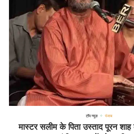
टॉप न्यूज़
पंजाब
मास्टर सलीम के पिता उस्ताद पूरन शाह