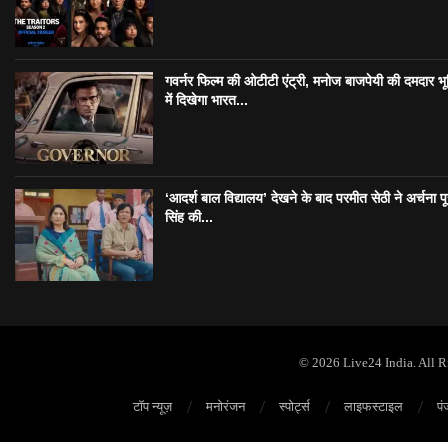
गवर्नर फिल्म की ओटीटी एंट्री, मनोज बाजपेयी की दमदार भ
में दिखेगा भारत...
‘आदर्श बाल विद्यालय’ देखने के बाद परमीत सेठी ने अर्चना प
सिंह की...
© 2026 Live24 India. All 
टॉप न्यूज़
मनोरंजन
स्पोर्ट्स
लाइफस्टाइल
पं