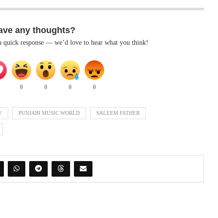
ave any thoughts?
 a quick response — we’d love to hear what you think!
0
0
0
0
Y
PUNJABI MUSIC WORLD
SALEEM FATHER