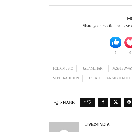
H
Share your reaction or leave
0
0
FOLK MUSIC
JALANDHAR
PASSES AWA
SUFI TRADITION
USTAD PURAN SHAH KOTI
0
SHARE
LIVE24INDIA