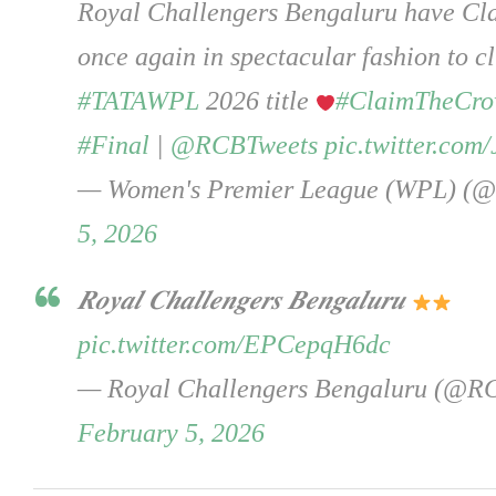
Royal Challengers Bengaluru have Cl
once again in spectacular fashion to cl
#TATAWPL
2026 title
#ClaimTheCr
#Final
|
@RCBTweets
pic.twitter.c
— Women's Premier League (WPL) (@
5, 2026
𝑹𝒐𝒚𝒂𝒍 𝑪𝒉𝒂𝒍𝒍𝒆𝒏𝒈𝒆𝒓𝒔 𝑩𝒆𝒏𝒈𝒂𝒍𝒖𝒓𝒖
pic.twitter.com/EPCepqH6dc
— Royal Challengers Bengaluru (@R
February 5, 2026