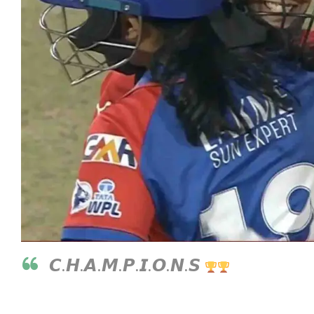
𝘾.𝙃.𝘼.𝙈.𝙋.𝙄.𝙊.𝙉.𝙎