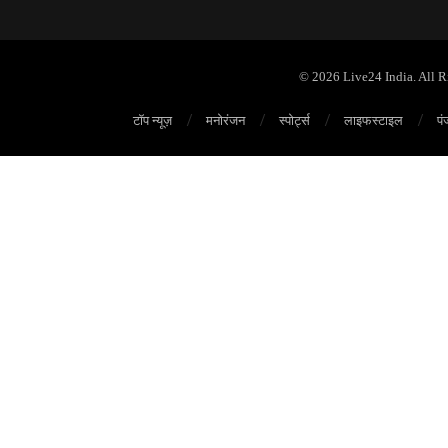
© 2026 Live24 India. All 
टॉप न्यूज़
मनोरंजन
स्पोर्ट्स
लाइफस्टाइल
पं