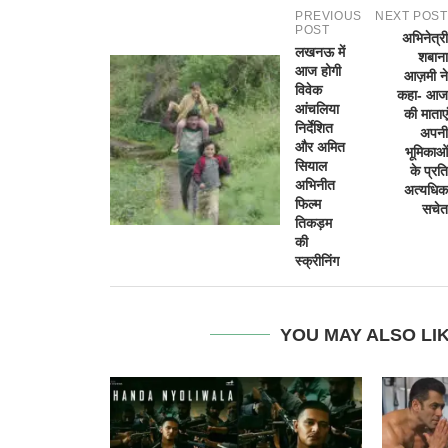
PREVIOUS
NEXT POST
POST
अभिनेत्री
लखनऊ में
शबाना
आज होगी
आज़मी ने
विवेक
कहा- आज
आंचलिया
की माताएं
निर्देशित
अपनी
और अमित
भूमिकाओं
सियाल
के प्रति
अभिनीत
अत्यधिक
फिल्म
सचेत
तिकड़म
की
स्क्रीनिंग
YOU MAY ALSO LI