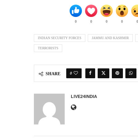
0
0
0
0
INDIAN SECURITY FORCES
JAMMU AND KASHMIR
TERRORISTS
0
SHARE
LIVE24INDIA