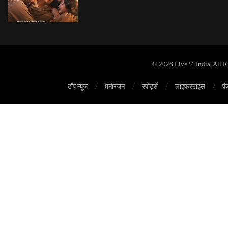
© 2026 Live24 India. All 
टॉप न्यूज़
मनोरंजन
स्पोर्ट्स
लाइफस्टाइल
पं