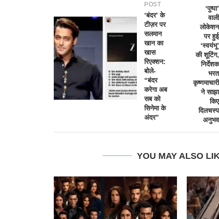
POST
‘पुष्पा’
‘बंदर’ के
वाली
टीज़र पर
लोकेशन
सलमान
पर हुई
खान का
‘स्वयंभू’
खास
की शूटिंग,
रिएक्शन:
निर्देशक
बोले-
भरत
“बंदर
कृष्णमाचारी
करेगा अब
ने साझा
सब को
किए
सिनेमा के
दिलचस्प
अंदर”
अनुभव
YOU MAY ALSO LI