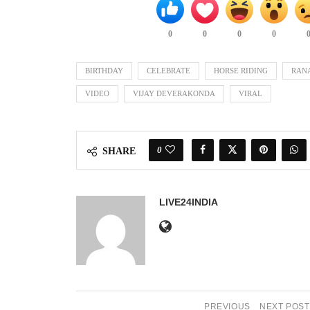
0
0
0
0
BIRTHDAY
CELEBRATE
HORSE RIDING
RAN
VIDEO
VIJAY DEVERAKONDA
VIRAL
0
SHARE
LIVE24INDIA
PREVIOUS
NEXT POST