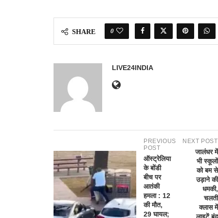
0
SHARE
LIVE24INDIA
PREVIOUS
NEXT POST
POST
जालंधर में
ऑस्ट्रेलिया
भी स्कूलों
के बोंडी
को बम से
बीच पर
उड़ाने की
आतंकी
धमकी,
हमला : 12
चलती
की मौत,
क्लास में
29 घायल;
लाइटें बंद