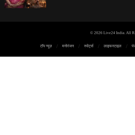
© 2026 Live24 India. All 
टॉप न्यूज़
मनोरंजन
स्पोर्ट्स
लाइफस्टाइल
पं