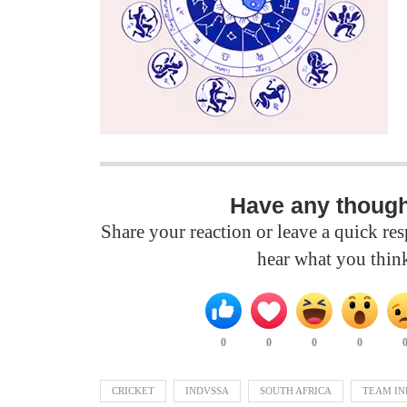
Have any thoug
Share your reaction or leave a quick r
hear what you thin
0
0
0
0
CRICKET
INDVSSA
SOUTH AFRICA
TEAM IN