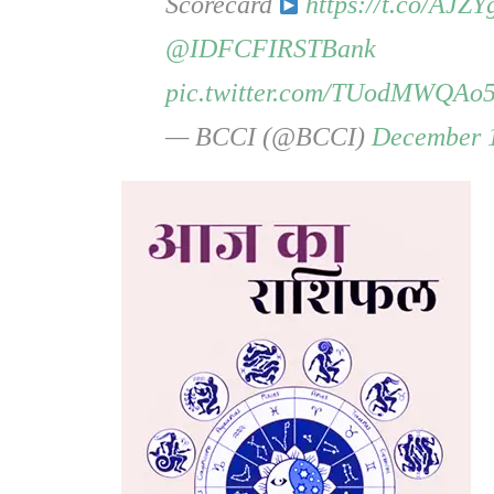
Scorecard
https://t.co/AJ
@IDFCFIRSTBank
pic.twitter.com/TUodMWQAo
— BCCI (@BCCI)
December 