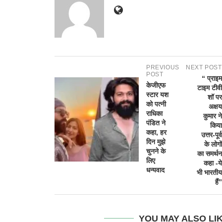
PREVIOUS
NEXT POST
POST
“ प्राइम
केजीएफ
टाइम टीवी
स्टार यश
शॉ पर
को पत्नी
अक्षय
राधिका
कुमार ने
पंडित ने
किया
कहा, हर
उत्तर-पूर्व
दिन मुझे
के लोगों
चुनने के
का समर्थन
लिए
कहा -ये
धन्यवाद
भी भारतीय
हैं”
YOU MAY ALSO LI