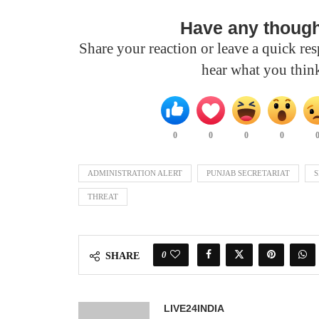
Have any thoug
Share your reaction or leave a quick r
hear what you thin
0
0
0
0
ADMINISTRATION ALERT
PUNJAB SECRETARIAT
S
THREAT
0
SHARE
LIVE24INDIA