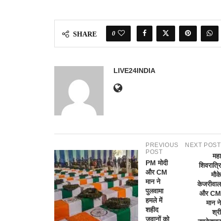
0
SHARE
LIVE24INDIA
PREVIOUS
NEXT POST
POST
महा
PM मोदी
शिवरात्रि
और CM
मौके
मान ने
केजरीवाल
पुलवामा
और CM
हमले में
मान ने
शहीद
श्री
जवानों को