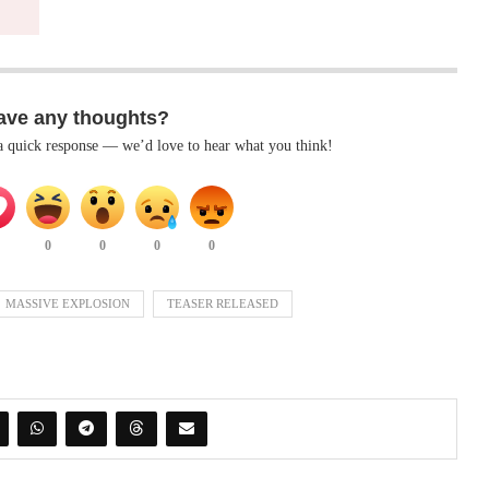
ave any thoughts?
 a quick response — we’d love to hear what you think!
0
0
0
0
MASSIVE EXPLOSION
TEASER RELEASED