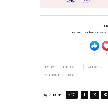
H
Share your reaction or leave
0
0
COMEDY
CONFUSION
LAUGHTER
WELCOME TO THE JUNGLE
0
SHARE