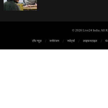
© 2026 Live24 India. All 
टॉप न्यूज़
मनोरंजन
स्पोर्ट्स
लाइफस्टाइल
पं