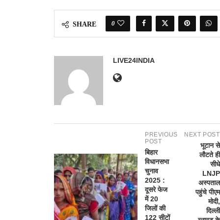
0
SHARE
LIVE24INDIA
PREVIOUS
NEXT POST
POST
भूटान से
बिहार
लौटते ही
विधानसभा
सीधे
चुनाव
LNJP
2025 :
अस्पताल
दूसरे फेज
पहुंचे पीएम
में 20
मोदी,
जिलों की
दिल्ली
122 सीटों
ब्लास्ट के