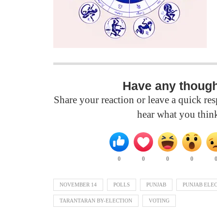
Have any thoug
Share your reaction or leave a quick r
hear what you thin
0
0
0
0
NOVEMBER 14
POLLS
PUNJAB
PUNJAB ELE
TARANTARAN BY-ELECTION
VOTING