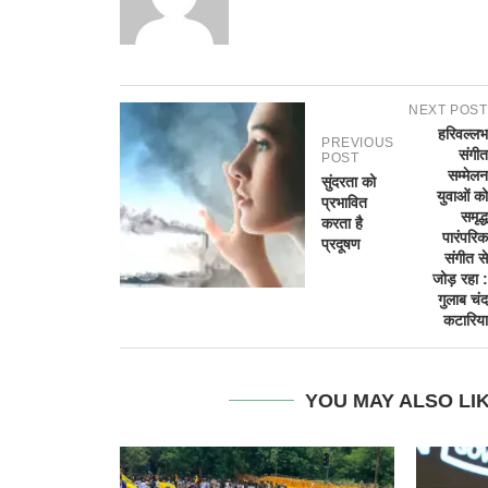
NEXT POST
हरिवल्लभ
PREVIOUS
संगीत
POST
सम्मेलन
सुंदरता को
युवाओं को
प्रभावित
समृद्ध
करता है
पारंपरिक
प्रदूषण
संगीत से
जोड़ रहा :
गुलाब चंद
कटारिया
YOU MAY ALSO LI