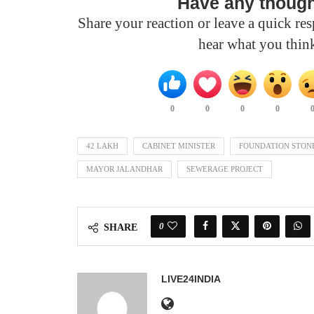
Have any thoug
Share your reaction or leave a quick r
hear what you thin
0
0
0
0
42 LAKH
CABINET MINISTER
FOUNDATION STON
MAYOR JALANDHAR
SEWERAGE PROJECT
0
SHARE
LIVE24INDIA