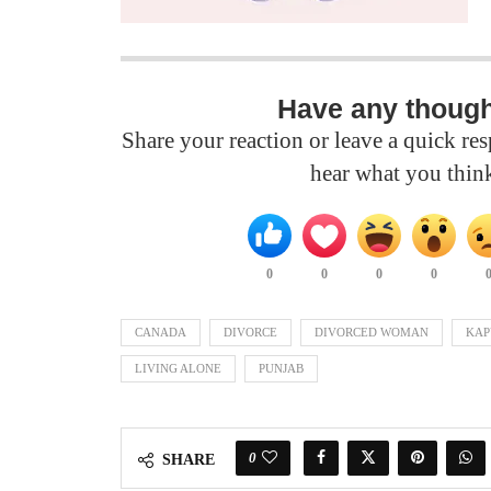
Have any thoug
Share your reaction or leave a quick r
hear what you thin
0
0
0
0
CANADA
DIVORCE
DIVORCED WOMAN
KAP
LIVING ALONE
PUNJAB
0
SHARE