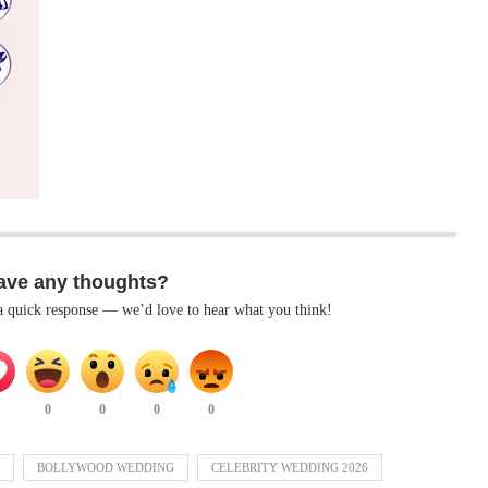
ave any thoughts?
 a quick response — we’d love to hear what you think!
0
0
0
0
BOLLYWOOD WEDDING
CELEBRITY WEDDING 2026