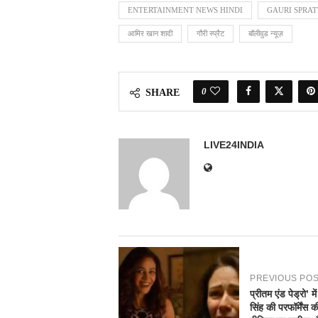
ENTERTAINMENT NEWS HINDI
GAURI SPRAT
आमिर खान शादी
गौरी स्प्रैट
बॉलीवुड न्यूज़
0
SHARE
LIVE24INDIA
PREVIOUS PO
प्रीतम एंड पेड्रो’ मे
सिंह की परफॉर्मेंस