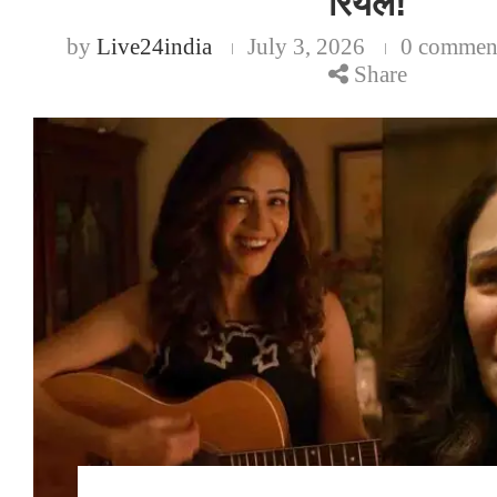
रियल!
by
Live24india
July 3, 2026
0 commen
Share