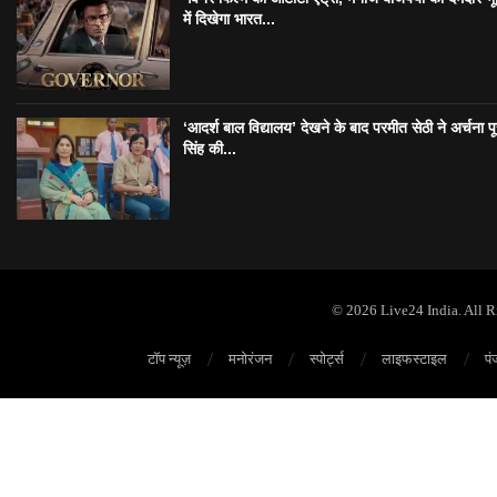
में दिखेगा भारत...
‘आदर्श बाल विद्यालय’ देखने के बाद परमीत सेठी ने अर्चना प
सिंह की...
© 2026 Live24 India. All 
टॉप न्यूज़
मनोरंजन
स्पोर्ट्स
लाइफस्टाइल
पं