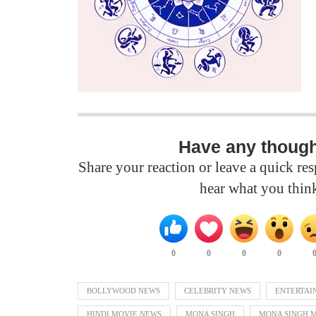
Have any thoug
Share your reaction or leave a quick r
hear what you thin
0
0
0
0
BOLLYWOOD NEWS
CELEBRITY NEWS
ENTERTAI
HINDI MOVIE NEWS
MONA SINGH
MONA SINGH 