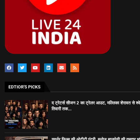
EDTIOR'S PICKS
द ट्रेटर्स सीजन 2 का ट्रेलर आउट, मल्लिका शेरावत से श्व
तिवारी तक...
गवर्नर फिल्म की ओटीटी एंट्री, मनोज बाजपेयी की दमदार भ