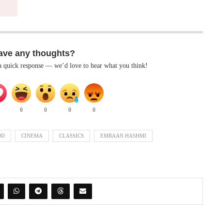
ave any thoughts?
 a quick response — we’d love to hear what you think!
0
0
0
0
OD
CINEMA
CLASSICS
EMRAAN HASHMI