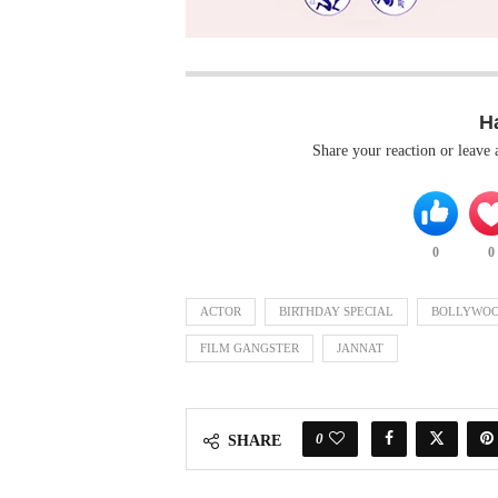
H
Share your reaction or leave
0
0
ACTOR
BIRTHDAY SPECIAL
BOLLYWO
FILM GANGSTER
JANNAT
0
SHARE