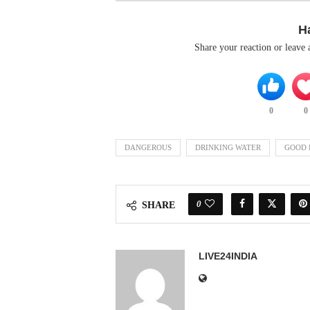
H
Share your reaction or leave
0
0
DANGEROUS
DRINKING WATER
GOOD 
0
SHARE
LIVE24INDIA