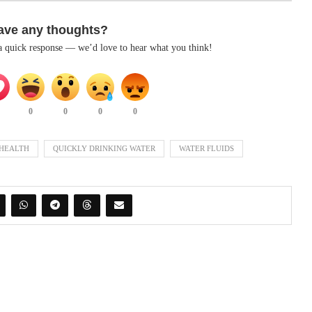
ave any thoughts?
 a quick response — we’d love to hear what you think!
0
0
0
0
HEALTH
QUICKLY DRINKING WATER
WATER FLUIDS