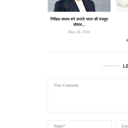
निखिल कामथ बने उभरते भारत की मजबूत
सोशल...
May 20, 2026
L