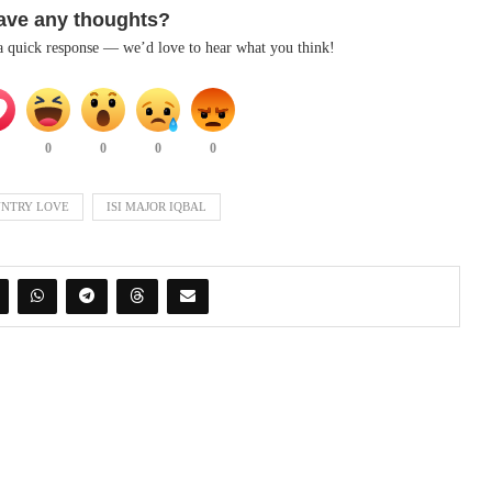
ave any thoughts?
 a quick response — we’d love to hear what you think!
0
0
0
0
NTRY LOVE
ISI MAJOR IQBAL