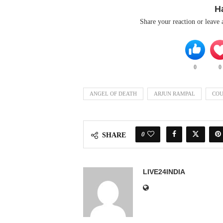
H
Share your reaction or leave
0
0
ANGEL OF DEATH
ARJUN RAMPAL
COU
0
SHARE
LIVE24INDIA