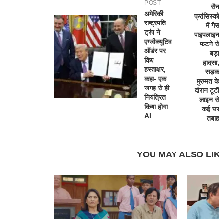
POST
सैन
अमेरिकी
फ्रांसिस्को
राष्ट्रपति
में गैस
ट्रंप ने
पाइपलाइन
एग्जीक्यूटिव
फटने से
ऑर्डर पर
बड़ा
किए
हादसा,
हस्ताक्षर,
सड़क
कहा- एक
मुरम्मत के
जगह से ही
दौरान टूटी
नियंत्रित
लाइन से
किया होगा
कई घर
AI
तबाह
YOU MAY ALSO LI