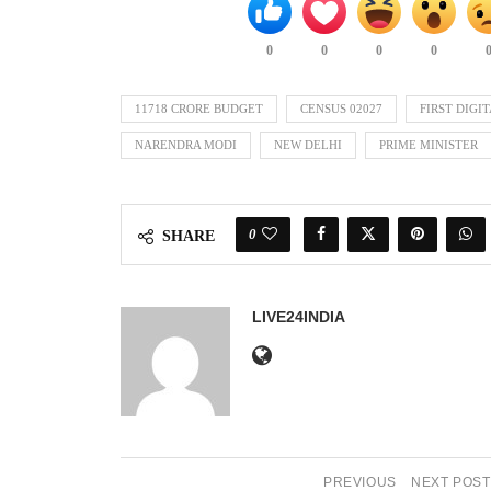
0
0
0
0
11718 CRORE BUDGET
CENSUS 02027
FIRST DIGI
NARENDRA MODI
NEW DELHI
PRIME MINISTER
0
SHARE
LIVE24INDIA
PREVIOUS
NEXT POST