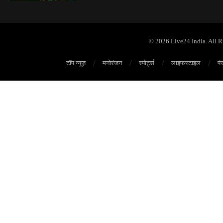
© 2026 Live24 India. All 
टॉप न्यूज़
मनोरंजन
स्पोर्ट्स
लाइफस्टाइल
पं