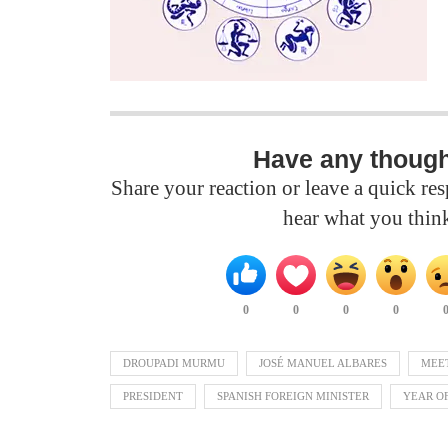
Have any thoug
Share your reaction or leave a quick r
hear what you thin
0
0
0
0
DROUPADI MURMU
JOSÉ MANUEL ALBARES
MEE
PRESIDENT
SPANISH FOREIGN MINISTER
YEAR O