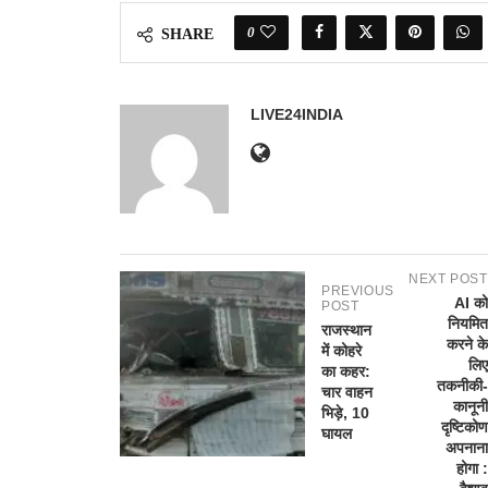
0
SHARE
LIVE24INDIA
NEXT POST
PREVIOUS
AI को
POST
नियमित
राजस्थान
करने के
में कोहरे
लिए
का कहर:
तकनीकी-
चार वाहन
कानूनी
भिड़े, 10
दृष्टिकोण
घायल
अपनाना
होगा :