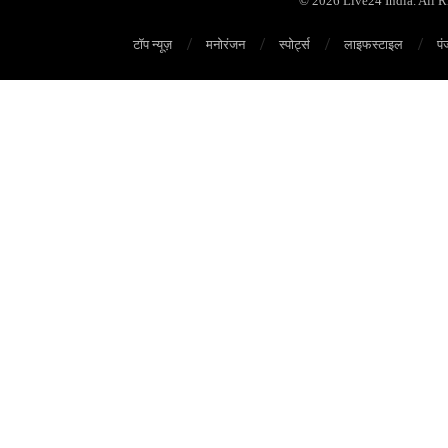
© 2026 Live24 India. All 
टॉप न्यूज़
मनोरंजन
स्पोर्ट्स
लाइफस्टाइल
पं