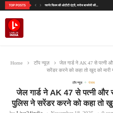
TOP POSTS
गवर्नर फिल्म की ओटीटी एंट्री, मनोज बाजपेयी की...
‘आदर्श बाल विद्यालय’ देखने के बाद परमीत सेठी...
मालविंदर सिंह कंग ने गडकरी से उठाया राष्ट्रीय...
सनी देओल ने बताया क्यों खास है ‘बटवारा...
‘मिर्जापुर: द मूवी’ का पहला गाना ‘दो नंबरी’...
SVC63: सलमान खान की फीस पर मेकर्स का...
‘उसके साए के भी उड़ने के लिए पंख...
Home
टॉप न्यूज़
जेल गार्ड ने AK 47 से पत्नी औ
सरेंडर करने को कहा तो खुद को मारी 
टॉप न्यूज़
पंजाब
जेल गार्ड ने AK 47 से पत्नी और 
पुलिस ने सरेंडर करने को कहा तो खु
by
Live24india
November 18, 2025
0 co