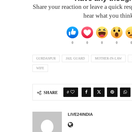
Share your reaction or leave a quick r
hear what you thin
0
0
0
0
GURDASPUR
JAIL GUARD
MOTHER-IN-LAW
WIFE
0
SHARE
LIVE24INDIA