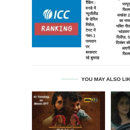
रैंकिंग :
भरपूर
वनडे में
फिल्म
न्यूजीलैंड
अखंडा 2
के डेरिल
का भव्य
मिशेल,
भक्ति गीत
टेस्ट में
‘थांडवम’
नंबर-1
रिलीज़, 5
पायदान
दिसंबर को
पर
आएगी
बरकरार
फिल्म
रहे बुमराह
YOU MAY ALSO LI