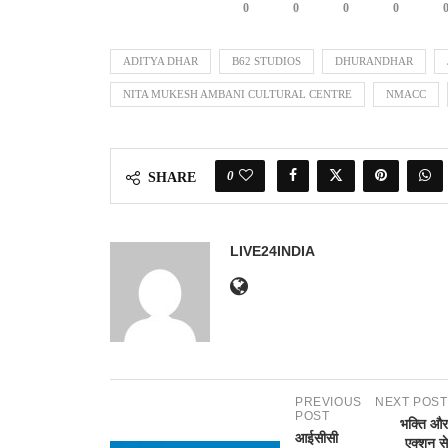
0
0
0
0
ADITYA DHAR
B62 STUDIOS
DHURANDHAR
NITA MUKESH AMBANI CULTURAL CENTRE
NMACC
0
SHARE
LIVE24INDIA
PREVIOUS
NEXT POST
POST
भक्ति और
आईसीसी
एक्शन से