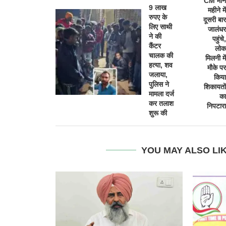
CM मान
9 लाख
महीने में
रुपए के
दूसरी बार
लिए साथी
जालंधर
ने की
पहुंचे,
कैंटर
लोक
चालक की
मिलनी में
हत्या, शव
मौके पर
जलाया,
किया
पुलिस ने
शिकायतों
मामला दर्ज
का
कर तलाश
निपटारा
शुरू की
YOU MAY ALSO LI