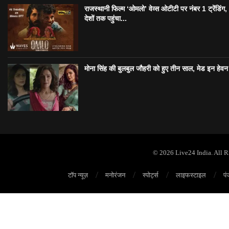
राजस्थानी फिल्म ‘ओमलो’ वेव्स ओटीटी पर नंबर 1 ट्रेंडिंग
देशों तक पहुंचा...
मोना सिंह की बुलबुल जौहरी को हुए तीन साल, मेड इन हेवन
© 2026 Live24 India. All 
टॉप न्यूज़
मनोरंजन
स्पोर्ट्स
लाइफस्टाइल
पं