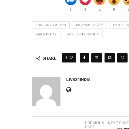
1
0
2
0
ANNUAL FUNCTION
JALANDHAR CITY
JYOTI PU
PARENTS DAY
PRIZE DISTRIBUTION
1
SHARE
LIVE24INDIA
PREVIOUS
NEXT POST
POST