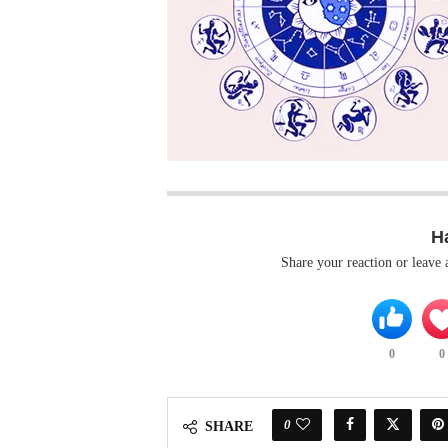
H
Share your reaction or leave
0
0
0
SHARE