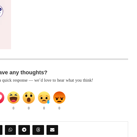
ave any thoughts?
 a quick response — we’d love to hear what you think!
0
0
0
0