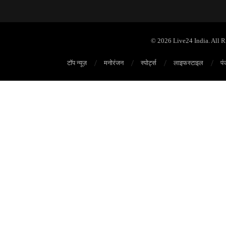
© 2026 Live24 India. All 
टॉप न्यूज़
मनोरंजन
स्पोर्ट्स
लाइफस्टाइल
पं