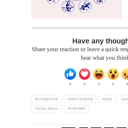
Have any thoug
Share your reaction or leave a quick r
hear what you thin
0
0
0
0
BLOCKBUSTER
JANHVI KAPOOR
PEDDI
RAM
SOCIAL MEDIA
राम चरण स्टारर