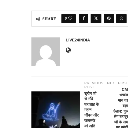
0
SHARE
LIVE24INDIA
PREVIOUS
NEXT POST
POST
CM
ड्रोन शो
भगवंत
से नौवें
मान का
पातशाह के
बड़ा
महान
ऐलान: गुरु
जीवन और
तेग बहादुर
फ़लसफ़े
जी के नाम
को अति
पर बनेगी