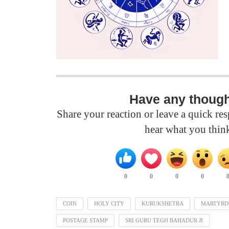
Have any thoug
Share your reaction or leave a quick r
hear what you thin
0
0
0
0
COIN
HOLY CITY
KURUKSHETRA
MARTYRD
POSTAGE STAMP
SRI GURU TEGH BAHADUR JI