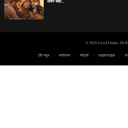
लेकर कही...
© 2026 Live24 India. All 
टॉप न्यूज़
मनोरंजन
स्पोर्ट्स
लाइफस्टाइल
पं