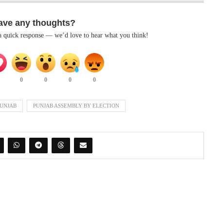
ave any thoughts?
 a quick response — we’d love to hear what you think!
0
0
0
0
PUNJAB
PUNJAB ASSEMBLY BY ELECTION