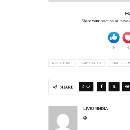
H
Share your reaction or leave
0
0
63% VOTING
AAP PUNJAB
CONGRESS 
0
SHARE
LIVE24INDIA