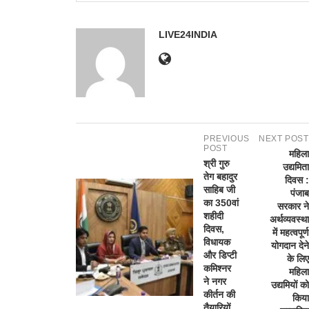
LIVE24INDIA
PREVIOUS
NEXT POST
POST
महिला
श्री गुरु
उद्यमिता
तेग बहादुर
दिवस :
साहिब जी
पंजाब
का 350वां
सरकार ने
शहीदी
अर्थव्यवस्था
दिवस,
में महत्वपूर्ण
विधायक
योगदान देने
और डिप्टी
के लिए
कमिश्नर
महिला
ने नगर
उद्यमियों को
कीर्तन की
किया
तैयारियों