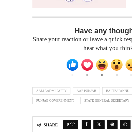
Have any thoug
Share your reaction or leave a quick r
hear what you thin
0
0
0
0
AAM AADMI PARTY
AAP PUNJAB
BALTEJ PANNU
PUNJAB GOVERENMENT
STATE GENERAL SECRETARY
0
SHARE