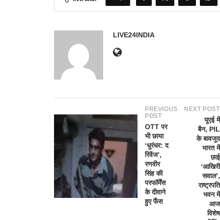
LIVE24INDIA
PREVIOUS
NEXT POST
POST
यूएई में
OTT पर
बैन, PIL
भी छाया
के बावजूद
‘धुरंधर: द
भारत में
रिवेंज’,
छाई
रणवीर
‘आखिरी
सिंह की
सवाल’,
परफॉर्मेंस
राष्ट्रपति
के दीवाने
भवन में
हुए फैंस
आज
विशेष