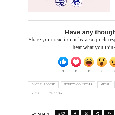
Have any thoug
Share your reaction or leave a quick r
hear what you thin
0
0
0
0
GLOBAL RECORD
HONEYMOON POSTS
MESSI
VIJAY
WEDDING
0
SHARE