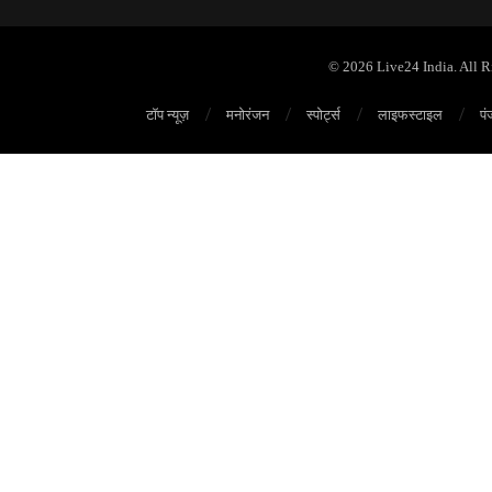
© 2026 Live24 India. All 
टॉप न्यूज़
मनोरंजन
स्पोर्ट्स
लाइफस्टाइल
पं