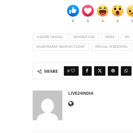
0
0
0
0
AAKHRI SAWAAL
BANNED UAE
INDIA
PIL
RASHTRAPATI BHAVAN TODAY
SPECIAL SCREENING
0
SHARE
LIVE24INDIA