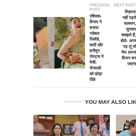
PREVIOUS
NEXT POST
POST
स्क्रिप्ट
रश्मिका-
नहीं पढ़ते
विजय ने
सलमान,
बनाया
सुनकर
ग्लोबल
समझते हैं,
रिकॉर्ड,
बोले- अगर
शादी और
पढ़ लूं तो
हनीमून
मेरा अपना
पोस्ट्स ने
विजन बन
मेसी-
जाएगा
रोनाल्डो
को छोड़ा
पीछे
YOU MAY ALSO LI