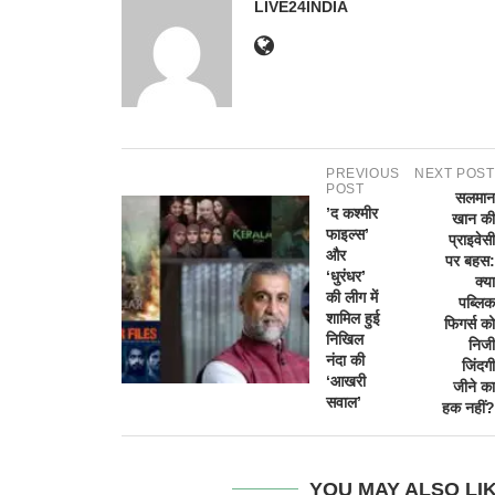
LIVE24INDIA
PREVIOUS
NEXT POST
POST
सलमान
​’द कश्मीर
खान की
फाइल्स’
प्राइवेसी
और
पर बहस:
‘धुरंधर’
क्या
की लीग में
पब्लिक
शामिल हुई
फिगर्स को
निखिल
निजी
नंदा की
जिंदगी
‘आखरी
जीने का
सवाल’
हक नहीं?
YOU MAY ALSO LI