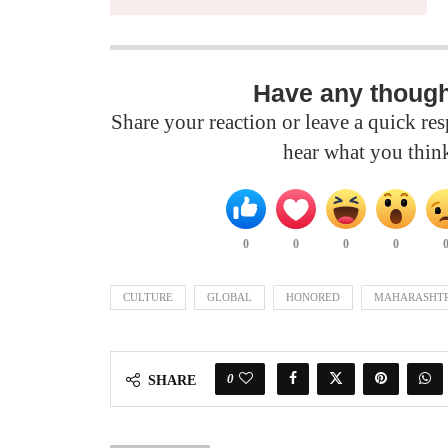
Have any thoug
Share your reaction or leave a quick r
hear what you thin
0
0
0
0
CULTURE
GLOBAL
HONORED
MAHARASHT
0
SHARE