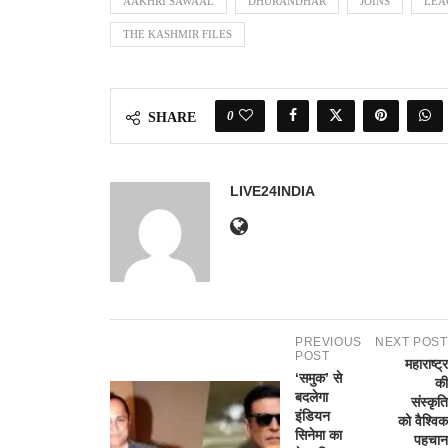
AAKHRI SAWAAL
DHURANDHAR
JOINS
LEA
THE KASHMIR FILES
0
SHARE
LIVE24INDIA
PREVIOUS
NEXT POST
POST
महाराष्ट्र
‘समुक’ से
की
बदलेगा
संस्कृति
इंडियन
को वैश्विक
सिनेमा का
पहचान