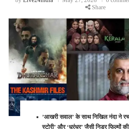
Share
​’आखरी सवाल’ के साथ निखिल नंदा ने रच
स्टोरी’ और ‘धुरंधर’ जैसी निडर फिल्मों की