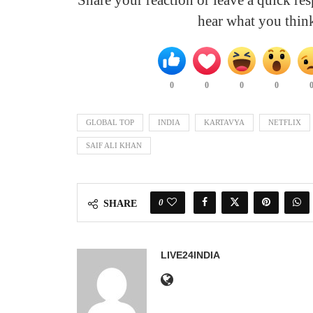
Share your reaction or leave a quick r
hear what you thin
0
0
0
0
GLOBAL TOP
INDIA
KARTAVYA
NETFLIX
SAIF ALI KHAN
0
SHARE
LIVE24INDIA