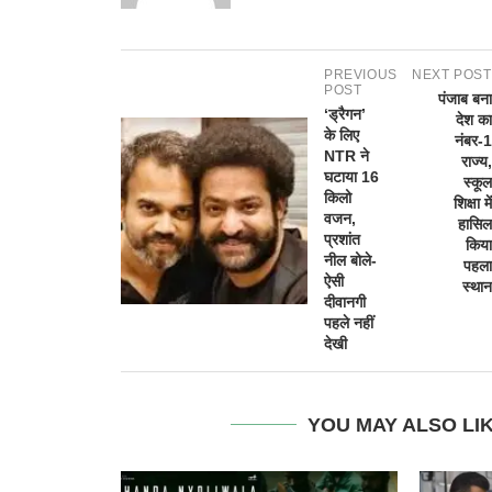
PREVIOUS
NEXT POST
POST
पंजाब बना
‘ड्रैगन’
देश का
के लिए
नंबर-1
NTR ने
राज्य,
घटाया 16
स्कूल
किलो
शिक्षा में
वजन,
हासिल
प्रशांत
किया
नील बोले-
पहला
ऐसी
स्थान
दीवानगी
पहले नहीं
देखी
YOU MAY ALSO LI