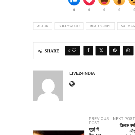
0
0
0
0
ACTOR
BOLLYWOOD
READ SCRIPT
SALMAN
0
SHARE
LIVE24INDIA
PREVIOUS
NEXT POST
POST
तिलक वर्मा
यूएई में
और