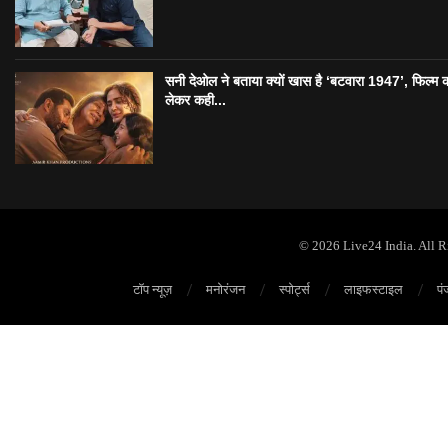
सनी देओल ने बताया क्यों खास है ‘बटवारा 1947’, फिल्म 
लेकर कही...
© 2026 Live24 India. All 
टॉप न्यूज़
मनोरंजन
स्पोर्ट्स
लाइफस्टाइल
पं