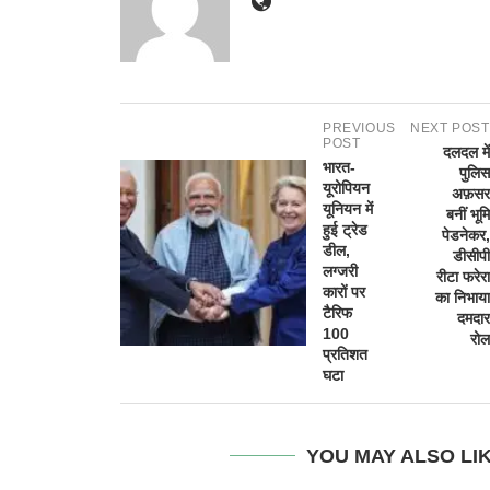
PREVIOUS
NEXT POST
POST
दलदल में
भारत-
पुलिस
यूरोपियन
अफ़सर
यूनियन में
बनीं भूमि
हुई ट्रेड
पेडनेकर,
डील,
डीसीपी
लग्जरी
रीटा फरेरा
कारों पर
का निभाया
टैरिफ
दमदार
100
रोल
प्रतिशत
घटा
YOU MAY ALSO LI