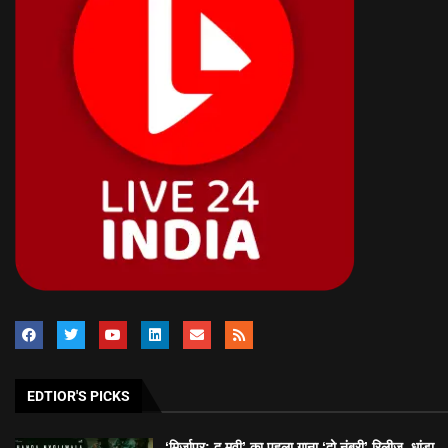
EDTIOR'S PICKS
‘मिर्जापुर: द मूवी’ का पहला गाना ‘दो नंबरी’ रिलीज, धांडा