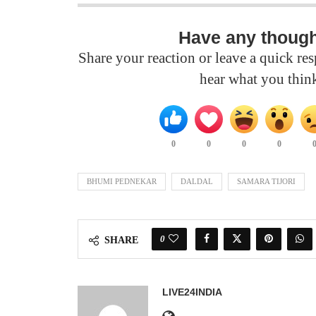
Have any thoug
Share your reaction or leave a quick r
hear what you thin
0
0
0
0
BHUMI PEDNEKAR
DALDAL
SAMARA TIJORI
0
SHARE
LIVE24INDIA