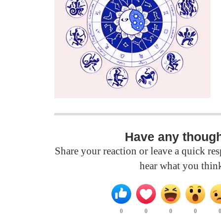
Have any thoug
Share your reaction or leave a quick r
hear what you thin
0
0
0
0