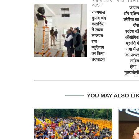
PREVIOUS
NEXT POST
POST
जापान
राज्यपाल
और दक्षिण
गुलाब चंद
कोरिया का
कटारिया
दौरा
ने लाला
प्रदेश की
लाजपत
औद्योगिक
राय
प्रगति में
म्यूज़ियम
नया मील
का किया
का पत्थर
उद्घाटन
साबित
होगा :
मुख्यमंत्री
YOU MAY ALSO LI