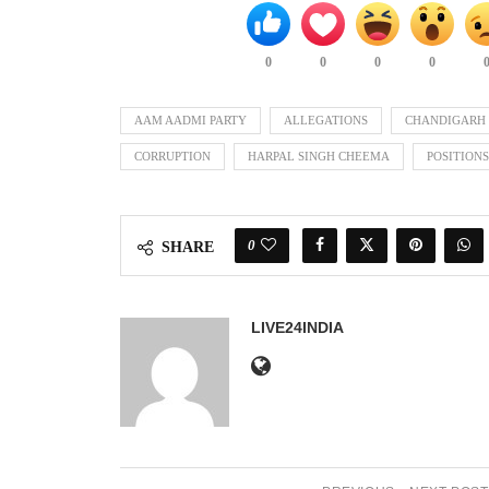
0
0
0
0
AAM AADMI PARTY
ALLEGATIONS
CHANDIGARH
CORRUPTION
HARPAL SINGH CHEEMA
POSITIONS
0
SHARE
LIVE24INDIA