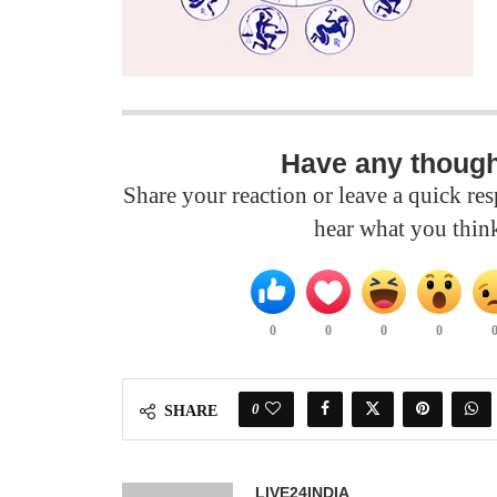
Have any thoug
Share your reaction or leave a quick r
hear what you thin
0
0
0
0
0
SHARE
LIVE24INDIA