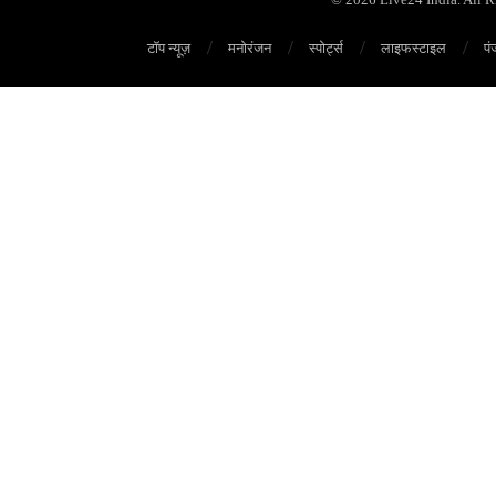
टॉप न्यूज़
मनोरंजन
स्पोर्ट्स
लाइफस्टाइल
पं