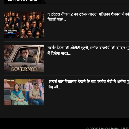
द ट्रेटर्स सीजन 2 का ट्रेलर आउट, मल्लिका शेरावत से श्व
तिवारी तक...
गवर्नर फिल्म की ओटीटी एंट्री, मनोज बाजपेयी की दमदार भ
में दिखेगा भारत...
‘आदर्श बाल विद्यालय’ देखने के बाद परमीत सेठी ने अर्चना प
सिंह की...
© 2026 Live24 India. All 