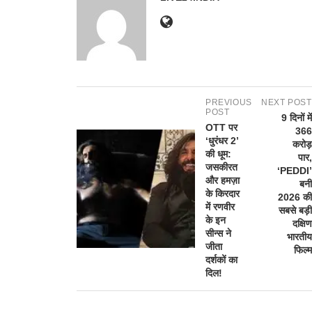
PREVIOUS
NEXT POST
POST
9 दिनों में
OTT पर
366
‘धुरंधर 2’
करोड़
की धूम:
पार,
जसकीरत
‘PEDDI’
और हमज़ा
बनी
के किरदार
2026 की
में रणवीर
सबसे बड़ी
के इन
दक्षिण
सीन्स ने
भारतीय
जीता
फिल्म
दर्शकों का
दिल!