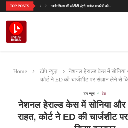
TOP POSTS
गवर्नर फिल्म की ओटीटी एंट्री, मनोज बाजपेयी की...
‘आदर्श बाल विद्यालय’ देखने के बाद परमीत सेठी...
मालविंदर सिंह कंग ने गडकरी से उठाया राष्ट्रीय...
सनी देओल ने बताया क्यों खास है ‘बटवारा...
‘मिर्जापुर: द मूवी’ का पहला गाना ‘दो नंबरी’...
SVC63: सलमान खान की फीस पर मेकर्स का...
‘उसके साए के भी उड़ने के लिए पंख...
सावन सोमवार 2026: पहला व्रत कब है? जानें...
सनी देओल ‘बटवारा 1947’ प्रमोशनल टूर में करेंगे...
Home
टॉप न्यूज़
नेशनल हेराल्ड केस में सोनिया
कोर्ट ने ED की चार्जशीट पर संज्ञान लेने से
टॉप न्यूज़
देश
नेशनल हेराल्ड केस में सोनिया और 
राहत, कोर्ट ने ED की चार्जशीट पर स