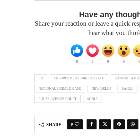
Have any thoug
Share your reaction or leave a quick r
hear what you thin
0
0
0
0
ED
ENFORCEMENT DIRECTORATE
GANDHI FAMI
NATIONAL HERALD CASE
NEW DELHI
RAHUL
ROUSE AVENUE COURT
SONIA
0
SHARE