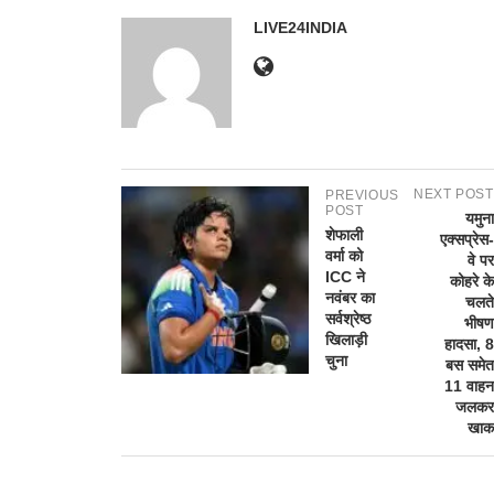
LIVE24INDIA
NEXT POST
PREVIOUS
POST
यमुना
शेफाली
एक्सप्रेस-
वर्मा को
वे पर
ICC ने
कोहरे के
नवंबर का
चलते
सर्वश्रेष्ठ
भीषण
खिलाड़ी
हादसा, 8
चुना
बस समेत
11 वाहन
जलकर
खाक