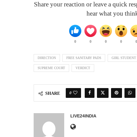
Share your reaction or leave a quick r
hear what you thin
0
0
0
0
DIRECTION
FREE SANITARY PADS
GIRL STUDENT
SUPREME COURT
VERDICT
0
SHARE
LIVE24INDIA