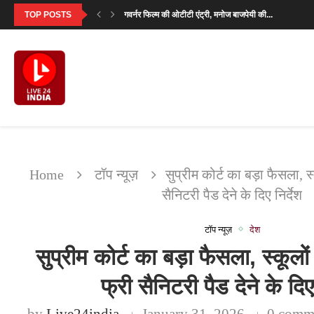
TOP POSTS
गवर्नर फिल्म की ओटीटी एंट्री, मनोज बाजपेयी की...
‘आदर्श बाल विद्यालय’ देखने के बाद परमीत सेठी...
मालविंदर सिंह कंग ने गडकरी से उठाया राष्ट्रीय...
सनी देओल ने बताया क्यों खास है ‘बटवारा...
‘मिर्जापुर: द मूवी’ का पहला गाना ‘दो नंबरी’...
SVC63: सलमान खान की फीस पर मेकर्स का...
‘उसके साए के भी उड़ने के लिए पंख...
सावन सोमवार 2026: पहला व्रत कब है? जानें...
सनी देओल ‘बटवारा 1947’ प्रमोशनल टूर में करेंगे...
Home
टॉप न्यूज़
सुप्रीम कोर्ट का बड़ा फैसला, स्
सैनिटरी पैड देने के दिए निर्देश
टॉप न्यूज़
देश
सुप्रीम कोर्ट का बड़ा फैसला, स्कूलों
फ्री सैनिटरी पैड देने के दिए 
by
Live24india
January 31, 2026
0 comm