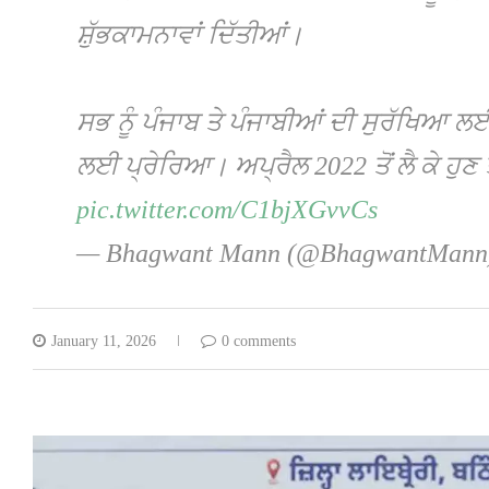
ਸ਼ੁੱਭਕਾਮਨਾਵਾਂ ਦਿੱਤੀਆਂ।
ਸਭ ਨੂੰ ਪੰਜਾਬ ਤੇ ਪੰਜਾਬੀਆਂ ਦੀ ਸੁਰੱਖਿਆ 
ਲਈ ਪ੍ਰੇਰਿਆ। ਅਪ੍ਰੈਲ 2022 ਤੋਂ ਲੈ ਕੇ ਹੁਣ
pic.twitter.com/C1bjXGvvCs
— Bhagwant Mann (@BhagwantMan
January 11, 2026
0 comments